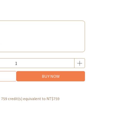
利
BUY NOW
m
759
credit(s) equivalent to
NT$759