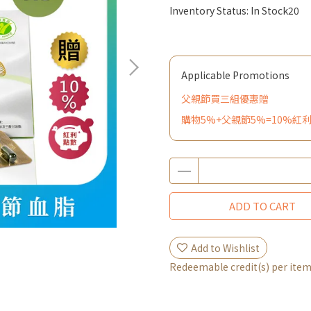
Inventory Status:
In Stock20
Applicable Promotions
父親節買三組優惠贈
購物5%+父親節5%=10%紅
ADD TO CART
Add to Wishlist
Redeemable credit(s) per ite