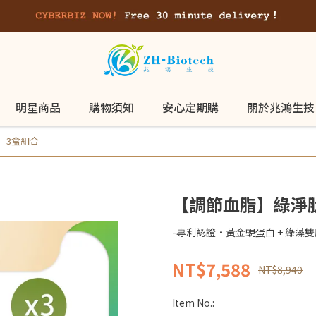
明星商品
購物須知
安心定期購
關於兆鴻生技
- 3盒組合
【調節血脂】綠淨肽®
-專利認證·黃金蜆蛋白 + 綠藻雙
NT$7,588
NT$8,940
Item No.: