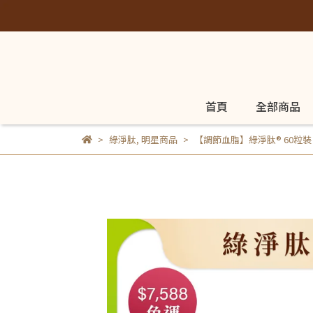
首頁
全部商品
綠淨肽
,
明星商品
【調節血脂】綠淨肽® 60粒裝 