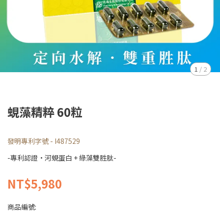
1
/
2
蜆藻精粹 60粒
發明專利字號 - I487529
-專利認證·河蜆蛋白 + 綠藻雙胜肽-
NT$5,980
商品編號: